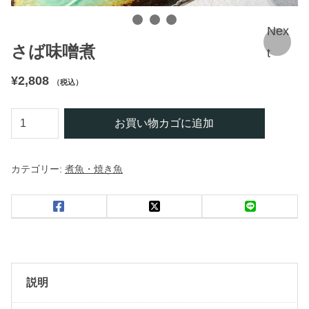
Nex
さば味噌煮
t
¥
2,808
（税込）
さ
お買い物カゴに追加
ば
味
カテゴリー:
煮魚・焼き魚
噌
煮
個
説明