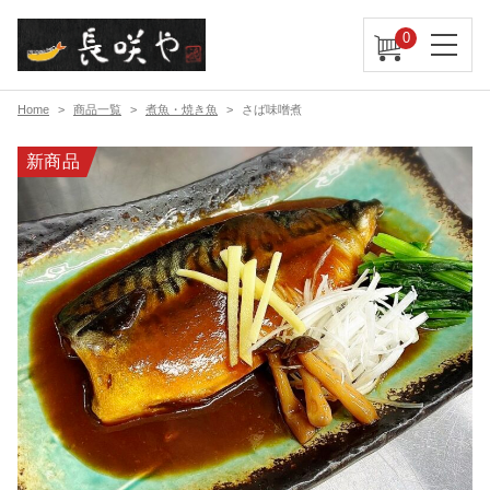
0
Home
商品一覧
煮魚・焼き魚
さば味噌煮
新商品