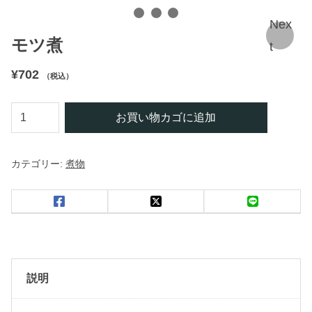
Nex
モツ煮
t
¥
702
（税込）
モ
お買い物カゴに追加
ツ
煮
カテゴリー:
煮物
個
説明