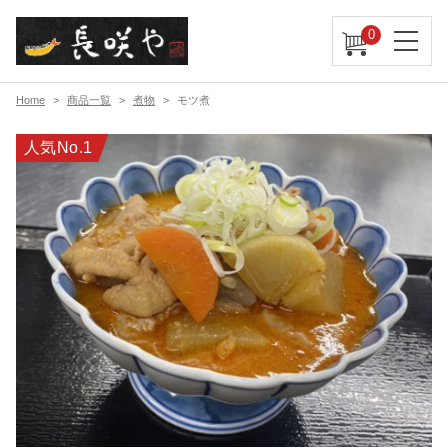
0
Home
商品一覧
煮物
モツ煮
人気No.1