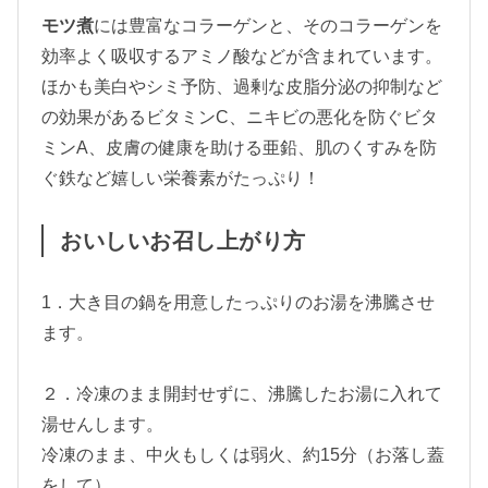
モツ煮
には豊富なコラーゲンと、そのコラーゲンを
効率よく吸収するアミノ酸などが含まれています。
ほかも美白やシミ予防、過剰な皮脂分泌の抑制など
の効果があるビタミンC、ニキビの悪化を防ぐビタ
ミンA、皮膚の健康を助ける亜鉛、肌のくすみを防
ぐ鉄など嬉しい栄養素がたっぷり！
おいしいお召し上がり方
1．大き目の鍋を用意したっぷりのお湯を沸騰させ
ます。
２．冷凍のまま開封せずに、沸騰したお湯に入れて
湯せんします。
冷凍のまま、中火もしくは弱火、約15分（お落し蓋
をして）