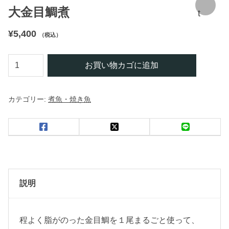
大金目鯛煮
t
¥
5,400
（税込）
大
お買い物カゴに追加
金
目
カテゴリー:
煮魚・焼き魚
鯛
煮
個
説明
程よく脂がのった金目鯛を１尾まるごと使って、