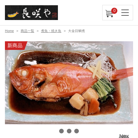
0
Home
商品一覧
煮魚・焼き魚
大金目鯛煮
新商品
Nex