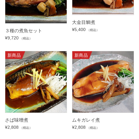
大金目鯛煮
¥
5,400
３種の煮魚セット
（税込）
¥
9,720
（税込）
新商品
新商品
さば味噌煮
ムキガレイ煮
¥
2,808
¥
2,808
（税込）
（税込）