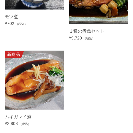
モツ煮
¥
702
（税込）
３種の煮魚セット
¥
9,720
（税込）
新商品
ムキガレイ煮
¥
2,808
（税込）