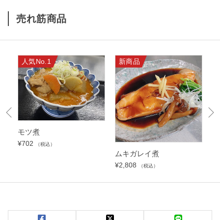
売れ筋商品
人気No.1
新商品
モツ煮
¥
702
（税込）
ムキガレイ煮
さ
¥
2,808
¥
2
（税込）